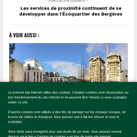
PUBLICATION SUIVANTE
Les services de proximité continuent de se
développer dans l’Écoquartier des Bergères
À VOIR AUSSI :
Le présent site Internet utilise des cookies. Certains cookies sont nécessaires au
bon fonctionnement du site Internet et ne peuvent être refusés si vous souhaitez
visiter ce site.
D'autres cookies sont utilisés à des fins de partage sur les réseaux sociaux, de
lecture de vidéos et d'analyse. Vous pouvez tout à fait les refuser si vous le
souhaitez.
Les travaux reprennent
Votre choix sera enregistré pour une durée de six mois. Vous pouvez revenir
dessus via le lien « Gestion de cookies » en bas de notre site internet.