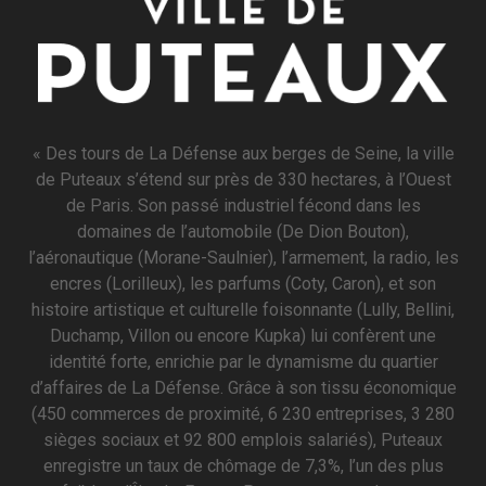
« Des tours de La Défense aux berges de Seine, la ville
de Puteaux s’étend sur près de 330 hectares, à l’Ouest
de Paris. Son passé industriel fécond dans les
domaines de l’automobile (De Dion Bouton),
l’aéronautique (Morane-Saulnier), l’armement, la radio, les
encres (Lorilleux), les parfums (Coty, Caron), et son
histoire artistique et culturelle foisonnante (Lully, Bellini,
Duchamp, Villon ou encore Kupka) lui confèrent une
identité forte, enrichie par le dynamisme du quartier
d’affaires de La Défense. Grâce à son tissu économique
(450 commerces de proximité, 6 230 entreprises, 3 280
sièges sociaux et 92 800 emplois salariés), Puteaux
enregistre un taux de chômage de 7,3%, l’un des plus