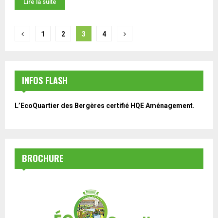
Lire la suite
Navigation
1
2
3
4
des
articles
INFOS FLASH
L’EcoQuartier des Bergères certifié HQE Aménagement.
BROCHURE