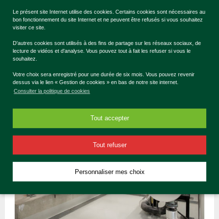
ÉcoQuartiers le 8 octobre 2015 et une convention avec
Le présent site Internet utilise des cookies. Certains cookies sont nécessaires au
CERTIVEA à l’été 2017 pour la certification HQE
bon fonctionnement du site Internet et ne peuvent être refusés si vous souhaitez
Aménagement en promouvant l’axe 15 du référentiel
visiter ce site.
ÉcoQuartier : favoriser la transition numérique en facilitant le
D'autres cookies sont utilisés à des fins de partage sur les réseaux sociaux, de
déploiement de réseaux et de services innovants.
lecture de vidéos et d'analyse. Vous pouvez tout à fait les refuser si vous le
souhaitez.
Lire la suite
Votre choix sera enregistré pour une durée de six mois. Vous pouvez revenir
dessus via le lien « Gestion de cookies » en bas de notre site internet.
Consulter la politique de cookies
Tout accepter
Tout refuser
Personnaliser mes choix